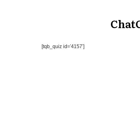
Cha
[tqb_quiz id='4157']